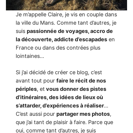
d
e
s
Je m’appelle Claire, je vis en couple dans
l
i
la ville du Mans. Comme tant d’autres, je
e
u
suis
passionnée de voyages, accro de
x
t
la découverte, addicte d’escapades
en
o
u
France ou dans des contrées plus
t
p
lointaines…
r
o
c
Si j’ai décidé de créer ce blog, c’est
h
e
avant tout pour
faire le récit de nos
s
o
périples
, et
vous donner des pistes
u
d
d’itinéraires, des idées de lieux où
e
s
s’attarder, d’expériences à réaliser
…
b
o
C’est aussi pour
partager mes photos
,
u
q
que j’ai tant de plaisir à faire. Parce que
u
oui, comme tant d’autres, je suis
i