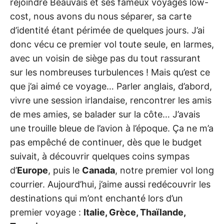
rejoindre Beauvais et ses fameux voyages low-
o
u
cost, nous avons du nous séparer, sa carte
r
n
d’identité étant périmée de quelques jours. J’ai
e
y
donc vécu ce premier vol toute seule, en larmes,
!
avec un voisin de siège pas du tout rassurant
sur les nombreuses turbulences ! Mais qu’est ce
que j’ai aimé ce voyage… Parler anglais, d’abord,
vivre une session irlandaise, rencontrer les amis
de mes amies, se balader sur la côte… J’avais
une trouille bleue de l’avion à l’époque. Ça ne m’a
pas empêché de continuer, dès que le budget
suivait, à découvrir quelques coins sympas
d’
Europe
, puis le
Canada
, notre premier vol long
courrier. Aujourd’hui, j’aime aussi redécouvrir les
destinations qui m’ont enchanté lors d’un
premier voyage :
Italie, Grèce, Thaïlande,