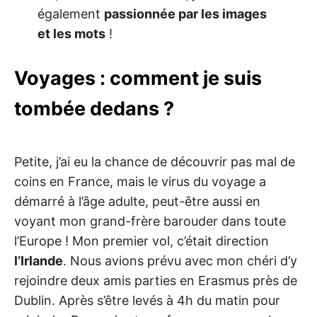
n
également
passionnée par les images
s
i
et les mots
!
n
s
p
i
Voyages : comment je suis
r
a
n
tombée dedans ?
t
s
…
W
i
Petite, j’ai eu la chance de découvrir pas mal de
s
h
coins en France, mais le virus du voyage a
y
o
démarré à l’âge adulte, peut-être aussi en
u
a
voyant mon grand-frère barouder dans toute
p
l
l’Europe ! Mon premier vol, c’était direction
e
a
l’Irlande
. Nous avions prévu avec mon chéri d’y
s
rejoindre deux amis parties en Erasmus près de
a
n
Dublin. Après s’être levés à 4h du matin pour
t
j