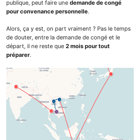
publique, peut faire une
demande de congé
o
u
pour convenance personnelle
.
r
n
e
y
Alors, ça y est, on part vraiment ? Pas le temps
!
de douter, entre la demande de congé et le
départ, il ne reste que
2 mois pour tout
préparer
.