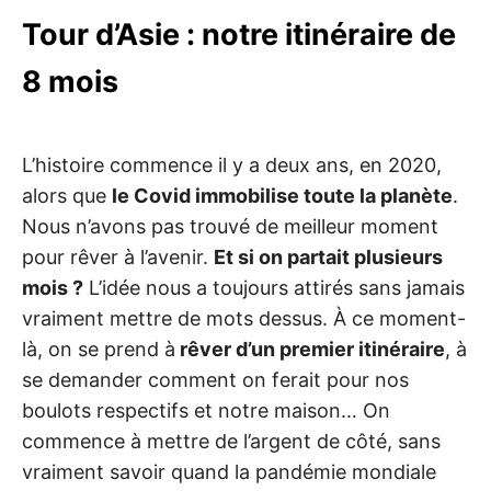
d
e
Tour d’Asie : notre itinéraire de
s
l
i
8 mois
e
u
x
t
o
L’histoire commence il y a deux ans, en 2020,
u
t
alors que
le Covid immobilise toute la planète
.
p
r
Nous n’avons pas trouvé de meilleur moment
o
c
pour rêver à l’avenir.
Et si on partait plusieurs
h
e
mois ?
L’idée nous a toujours attirés sans jamais
s
o
vraiment mettre de mots dessus. À ce moment-
u
là, on se prend à
rêver d’un premier itinéraire
, à
d
e
se demander comment on ferait pour nos
s
b
boulots respectifs et notre maison… On
o
u
commence à mettre de l’argent de côté, sans
q
u
vraiment savoir quand la pandémie mondiale
i