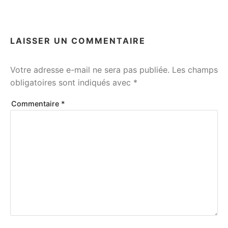
R
É
P
A
LAISSER UN COMMENTAIRE
R
A
T
Votre adresse e-mail ne sera pas publiée.
Les champs
I
obligatoires sont indiqués avec
*
F
S
Commentaire
*
E
T
B
I
L
A
N
,
T
O
U
R