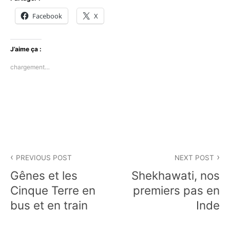
Facebook
X
J’aime ça :
chargement…
P
Navigation
o
PREVIOUS POST
NEXT POST
s
de
Gênes et les
Shekhawati, nos
t
e
l’article
Cinque Terre en
premiers pas en
d
bus et en train
Inde
i
n
P