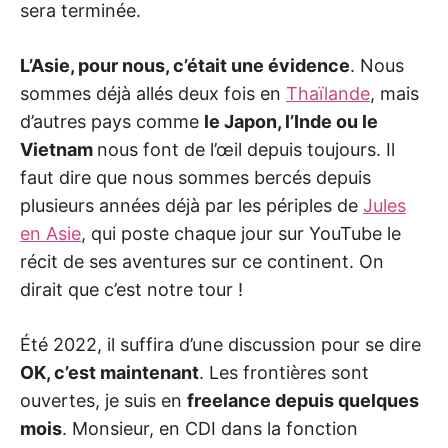
n
sera terminée.
s
i
n
L’Asie, pour nous, c’était une évidence
. Nous
s
p
sommes déjà allés deux fois en
Thaïlande
, mais
i
r
d’autres pays comme
le Japon, l’Inde ou le
a
n
Vietnam
nous font de l’œil depuis toujours. Il
t
s
faut dire que nous sommes bercés depuis
…
W
plusieurs années déjà par les périples de
Jules
i
s
en Asie
, qui poste chaque jour sur YouTube le
h
récit de ses aventures sur ce continent. On
y
o
dirait que c’est notre tour !
u
a
p
l
Été 2022, il suffira d’une discussion pour se dire
e
a
OK, c’est maintenant
. Les frontières sont
s
a
ouvertes, je suis en
freelance depuis quelques
n
t
mois
. Monsieur, en CDI dans la fonction
j