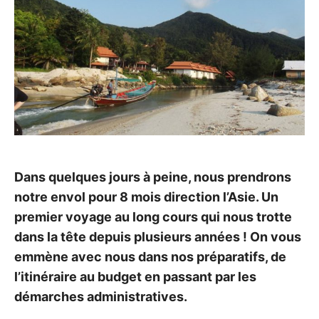
a
t
P
g
T
e
e
L
.
d
E
D
J
o
A
é
c
n
S
o
1
A
O
u
6
N
v
r
O
T
U
i
C
J
r
T
O
l
R
e
O
U
m
B
R
o
Dans quelques jours à peine, nous prendrons
R
N
n
N
d
E
E
notre envol pour 8 mois direction l’Asie. Un
e
2
Y
,
premier voyage au long cours qui nous trotte
E
0
m
dans la tête depuis plusieurs années ! On vous
a
2
i
2
Y
emmène avec nous dans nos préparatifs, de
s
a
l’itinéraire au budget en passant par les
u
s
démarches administratives.
s
i